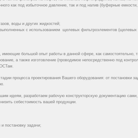
ного как под избыточное давление, так и под налив (буферные емкости
азов, воды и других жидкостей;
 выполненных с использованием щелевых фильтроэлементов (щелевых 
 имеющие большой опыт работы в данной сфере, как самостоятельно, т
рование, а также изготовление (проводимое непосредственно под контро
ГОСТам.
тадии процесса проектирования Вашего оборудования: от постановки зад
ию.
шим идеям, разработаем рабочую конструкторскую документацию сами,
снизить себестоимость вашей продукции.
 и постановку задачи;