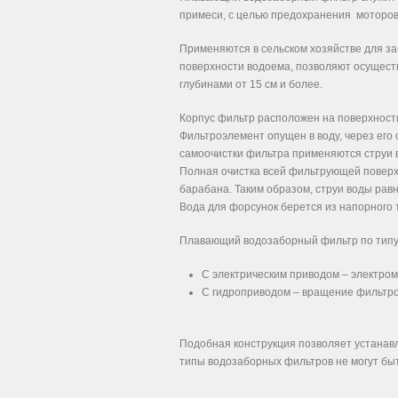
примеси, с целью предохранения моторов
Применяются в сельском хозяйстве для заб
поверхности водоема, позволяют осуществ
глубинами от 15 см и более.
Корпус фильтр расположен на поверхност
Фильтроэлемент опущен в воду, через его
самоочистки фильтра применяются струи 
Полная очистка всей фильтрующей повер
барабана. Таким образом, струи воды рав
Вода для форсунок берется из напорного 
Плавающий водозаборный фильтр по типу
С электрическим приводом – электро
С гидроприводом – вращение фильтро
Подобная конструкция позволяет устанав
типы водозаборных фильтров не могут бы