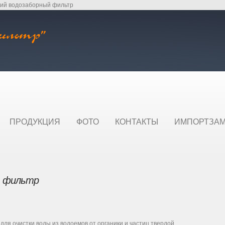
ий водозаборный фильтр
ПРОДУКЦИЯ
ФОТО
КОНТАКТЫ
ИМПОРТЗА
й фильтр
ля очистки воды из водоемов от органики и частиц твердой