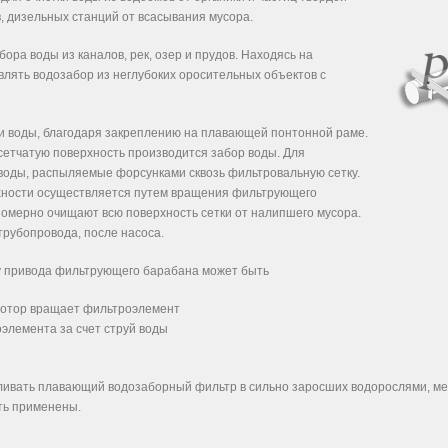
, дизельных станций от всасывания мусора.
ора воды из каналов, рек, озер и прудов. Находясь на
лять водозабор из неглубоких оросительных объектов с
и воды, благодаря закреплению на плавающей понтонной раме.
 сетчатую поверхность производится забор воды. Для
воды, распыляемые форсунками сквозь фильтровальную сетку.
хности осуществляется путем вращения фильтрующего
номерно очищают всю поверхность сетки от налипшего мусора.
трубопровода, после насоса.
 привода фильтрующего барабана может быть
мотор вращает фильтроэлемент
элемента за счет струй воды
ливать плавающий водозаборный фильтр в сильно заросших водорослями, мел
ть применены.